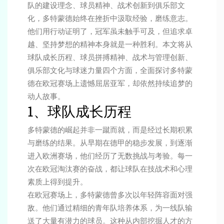
队的建设理念、球员精神、战术创新到俱乐部文
化，多特蒙德始终在挫折中汲取经验，磨练意志。
他们用行动证明了，冠军虽未触手可及，但追求卓
越、坚持梦想的精神本身就是一种胜利。本文将从
球队成长历程、球员拼搏精神、战术与管理创新、
俱乐部文化与球迷力量四个方面，全面探讨多特蒙
德在欧冠赛场上遗憾屈居亚军，却依然持续追梦的
动人故事。
1、球队成长历程
多特蒙德的崛起并非一蹴而就，而是经过长期积累
与磨练的结果。从早期在德甲的稳步发展，到逐渐
进入欧洲赛场，他们经历了无数挑战与考验。每一
次在欧冠淘汰赛的奋战，都让球队在技战术和心理
素质上得到提升。
在欧冠赛场上，多特蒙德曾多次以年轻阵容面对强
敌。他们通过精细的青年队培养体系，为一线队输
送了大量有潜力的球员。这种从内部挖掘人才的方