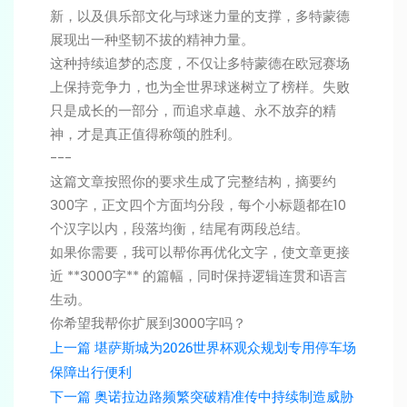
新，以及俱乐部文化与球迷力量的支撑，多特蒙德
展现出一种坚韧不拔的精神力量。
这种持续追梦的态度，不仅让多特蒙德在欧冠赛场
上保持竞争力，也为全世界球迷树立了榜样。失败
只是成长的一部分，而追求卓越、永不放弃的精
神，才是真正值得称颂的胜利。
---
这篇文章按照你的要求生成了完整结构，摘要约
300字，正文四个方面均分段，每个小标题都在10
个汉字以内，段落均衡，结尾有两段总结。
如果你需要，我可以帮你再优化文字，使文章更接
近 **3000字** 的篇幅，同时保持逻辑连贯和语言
生动。
你希望我帮你扩展到3000字吗？
上一篇
堪萨斯城为2026世界杯观众规划专用停车场
保障出行便利
下一篇
奥诺拉边路频繁突破精准传中持续制造威胁