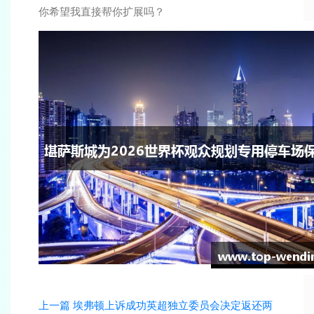
你希望我直接帮你扩展吗？
上一篇
埃弗顿上诉成功英超独立委员会决定返还两