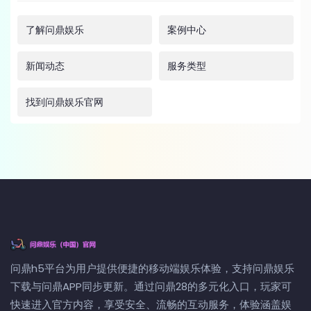
了解问鼎娱乐
案例中心
新闻动态
服务类型
找到问鼎娱乐官网
问鼎h5平台为用户提供便捷的移动端娱乐体验，支持问鼎娱乐
下载与问鼎APP同步更新。通过问鼎28的多元化入口，玩家可
快速进入官方内容，享受安全、流畅的互动服务，体验涵盖娱