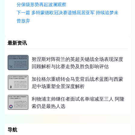
分保级形势再起波澜观察
下一篇
多特蒙德欧冠决赛遗憾屈居亚军 持续追梦未
曾放弃
最新资讯
努涅斯对阵荷兰的英超关键战全场表现深度
回顾解析与比赛走势及胜负影响评估
加拉格尔重磅转会马竞背后战术蓝图与西蒙
尼中场重塑全景深度解析
利物浦主帅继任者面试名单缩减至三人 阿隆
索仍是最热人选
导航