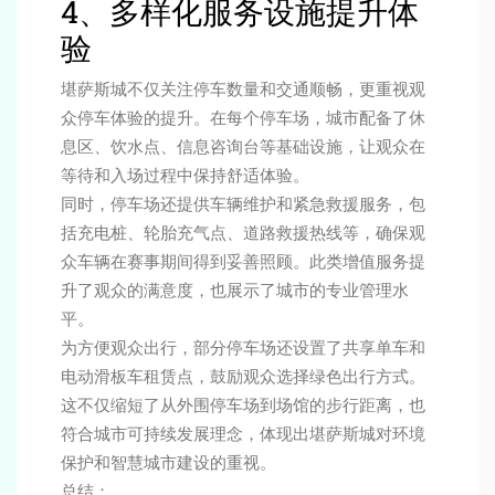
4、多样化服务设施提升体
验
堪萨斯城不仅关注停车数量和交通顺畅，更重视观
众停车体验的提升。在每个停车场，城市配备了休
息区、饮水点、信息咨询台等基础设施，让观众在
等待和入场过程中保持舒适体验。
同时，停车场还提供车辆维护和紧急救援服务，包
括充电桩、轮胎充气点、道路救援热线等，确保观
众车辆在赛事期间得到妥善照顾。此类增值服务提
升了观众的满意度，也展示了城市的专业管理水
平。
为方便观众出行，部分停车场还设置了共享单车和
电动滑板车租赁点，鼓励观众选择绿色出行方式。
这不仅缩短了从外围停车场到场馆的步行距离，也
符合城市可持续发展理念，体现出堪萨斯城对环境
保护和智慧城市建设的重视。
总结：