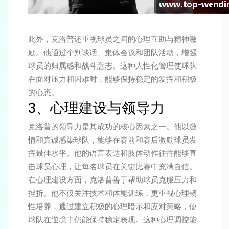
此外，克洛普还重视球员之间的心理互助与精神激
励。他通过个别谈话、集体会议和团队活动，增强
球员的归属感和战斗意志。这种人性化管理使球队
在面对压力和困难时，能够保持稳定的发挥和积极
的心态。
3、心理建设与领导力
克洛普的领导力是其成功的核心因素之一。他以激
情和真诚感染球队，能够在赛前和赛后激励球员发
挥最佳水平。他的语言表达和肢体动作往往能够直
击球员心理，让每名球员在关键比赛中充满自信。
在心理建设方面，克洛普善于帮助球员克服压力和
挫折。他不仅关注技术和体能训练，更重视心理韧
性培养，通过建立积极的心理暗示和应对策略，使
球队在逆境中仍能保持稳定表现。这种心理调控能