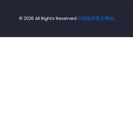
© 2026 All Rights Reserved
问鼎娱乐官方网站
.