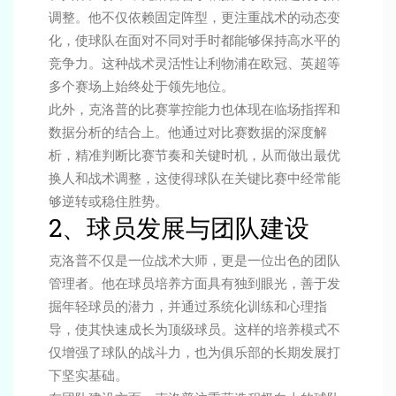
调整。他不仅依赖固定阵型，更注重战术的动态变
化，使球队在面对不同对手时都能够保持高水平的
竞争力。这种战术灵活性让利物浦在欧冠、英超等
多个赛场上始终处于领先地位。
此外，克洛普的比赛掌控能力也体现在临场指挥和
数据分析的结合上。他通过对比赛数据的深度解
析，精准判断比赛节奏和关键时机，从而做出最优
换人和战术调整，这使得球队在关键比赛中经常能
够逆转或稳住胜势。
2、球员发展与团队建设
克洛普不仅是一位战术大师，更是一位出色的团队
管理者。他在球员培养方面具有独到眼光，善于发
掘年轻球员的潜力，并通过系统化训练和心理指
导，使其快速成长为顶级球员。这样的培养模式不
仅增强了球队的战斗力，也为俱乐部的长期发展打
下坚实基础。