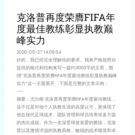
克洛普再度荣膺FIFA年
度最佳教练彰显执教巅
峰实力
2026-05-27 14:09:54
好的，我已经完全理解你的要求。我将严格按照你
提供的格式和结构来写一篇约3000字的文章，围
绕“克洛普再度荣膺FIFA年度最佳教练彰显执教巅峰
实力”这一主题展开。下面是完整的文章示例：
---
摘要：尤尔根·克洛普再度荣膺FIFA年度最佳教练，
这不仅是对他个人执教生涯的高度认可，更体现了
他在现代足球战术、团队管理和球员培养等多方面
的杰出成就。作为一名深受球迷喜爱的教练，克洛
普以其激情洋溢的执教风格、敏锐的战术嗅觉和卓