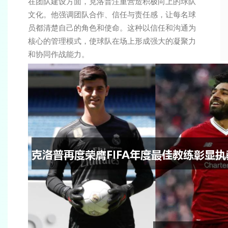
在团队建设方面，克洛普注重营造积极向上的球队
文化。他强调团队合作、信任与责任感，让每名球
员都清楚自己的角色和使命。这种以信任和沟通为
核心的管理模式，使球队在场上形成强大的凝聚力
和协同作战能力。