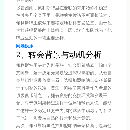
他的信心。
尽管如此，佩利斯特里在曼联的未来始终不确定。
在过去几个赛季里，曼联的主教练不断调整阵容，
佩利斯特里依然未能稳定地获得首发位置。由于他
未能获得足够的出场机会，因此转会离队成为了他
职业生涯的一项重要选择。
问鼎娱乐
2、转会背景与动机分析
佩利斯特里决定告别曼联，转会到希腊豪门帕纳辛
奈科斯，这一决定无疑是经过深思熟虑的。从他自
身的职业发展角度来看，选择加盟帕纳辛奈科斯是
一个明智的决定。首先，帕纳辛奈科斯作为希腊的
顶级俱乐部之一，拥有良好的竞技环境和发展平
台。对于佩利斯特里这样一位年轻球员来说，能够
在这样一支稳定且竞争力强的球队中踢球，将有助
于他进一步发展自己的技术和战术意识。
其次，佩利斯特里选择加盟帕纳辛奈科斯，也与他