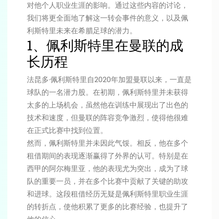
对他个人职业生涯的影响。通过这些内容的讨论，
我们将更全面地了解这一转会事件的意义，以及佩
利斯特里未来在希腊足球的潜力。
1、佩利斯特里在曼联的成
长历程
法昆多·佩利斯特里自2020年加盟曼联以来，一直是
球队的一名潜力股。在初期，佩利斯特里并未获得
太多的上场机会，虽然他在训练中展现出了出色的
技术和速度，但曼联的阵容竞争激烈，使得他很难
在正式比赛中找到位置。
然而，佩利斯特里并未因此气馁。相反，他在多个
租借期间的表现逐渐赢得了外界的认可。特别是在
西甲的阿尔梅里亚，他的表现尤为突出，成为了球
队的重要一员，并在多个比赛中贡献了关键的助攻
和进球。这段租借经历无疑是佩利斯特里职业生涯
的转折点，使他积累了更多的比赛经验，也提升了