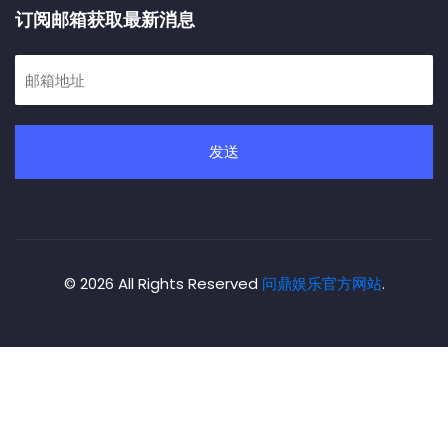
订阅邮箱获取最新消息
发送
© 2026 All Rights Reserved
问鼎娱乐官方网站
.