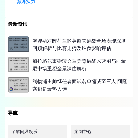
巅峰实力
最新资讯
努涅斯对阵荷兰的英超关键战全场表现深度
回顾解析与比赛走势及胜负影响评估
加拉格尔重磅转会马竞背后战术蓝图与西蒙
尼中场重塑全景深度解析
利物浦主帅继任者面试名单缩减至三人 阿隆
索仍是最热人选
导航
了解问鼎娱乐
案例中心