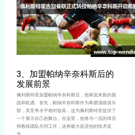
3、加盟帕纳辛奈科斯后的
发展前景
佩利斯特里加盟帕纳辛奈科斯后，他将迎来新的挑
战和机遇。首先，帕纳辛奈科斯作为希腊顶级俱乐
部，其竞争水平相对较高，这为佩利斯特里提供了
一个展示自己的舞台。在这里，他将与一流的球员
和教练团队共同工作，这将极大促进他的技术提
升。