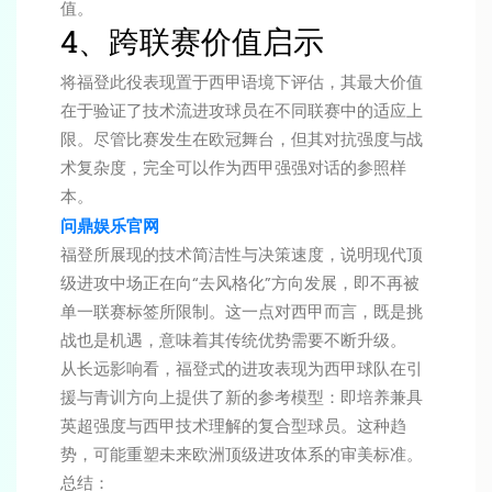
值。
4、跨联赛价值启示
将福登此役表现置于西甲语境下评估，其最大价值
在于验证了技术流进攻球员在不同联赛中的适应上
限。尽管比赛发生在欧冠舞台，但其对抗强度与战
术复杂度，完全可以作为西甲强强对话的参照样
本。
问鼎娱乐官网
福登所展现的技术简洁性与决策速度，说明现代顶
级进攻中场正在向“去风格化”方向发展，即不再被
单一联赛标签所限制。这一点对西甲而言，既是挑
战也是机遇，意味着其传统优势需要不断升级。
从长远影响看，福登式的进攻表现为西甲球队在引
援与青训方向上提供了新的参考模型：即培养兼具
英超强度与西甲技术理解的复合型球员。这种趋
势，可能重塑未来欧洲顶级进攻体系的审美标准。
总结：