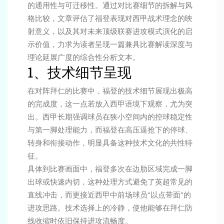
的通用性与可迁移性。通过对比赛细节的拆解与风
格比较，文章评估了福登表现对西甲战术理念的映
射意义，以及其对未来顶级联赛进攻模式演化的启
示价值，力求为读者呈现一篇兼具比赛解读深度与
理论延展广度的综合性分析文本。
1、技术细节呈现
在对阵拜仁的比赛中，福登的技术细节展现出极高
的完成度，这一点若放入西甲语境下观察，尤为突
出。西甲长期强调球员在狭小空间内的控球稳定性
与第一脚处理能力，而福登在高压逼抢下的停球、
转身和衔接动作，明显具备这种技术文化的共性特
征。
具体到比赛画面中，福登多次在边肋区域完成一脚
出球或快速内切，这种处理方式避免了英超常见的
直线冲击，而更接近西甲中前场球员“以点带面”的
进攻思路。技术选择上的冷静，使他能够在拜仁防
线收缩时依旧保持进攻流畅度。