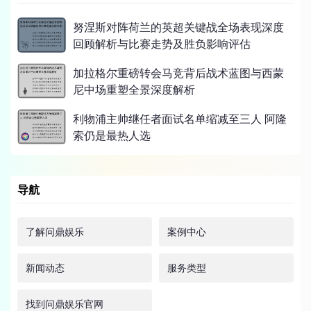
努涅斯对阵荷兰的英超关键战全场表现深度
回顾解析与比赛走势及胜负影响评估
加拉格尔重磅转会马竞背后战术蓝图与西蒙
尼中场重塑全景深度解析
利物浦主帅继任者面试名单缩减至三人 阿隆
索仍是最热人选
导航
了解问鼎娱乐
案例中心
新闻动态
服务类型
找到问鼎娱乐官网