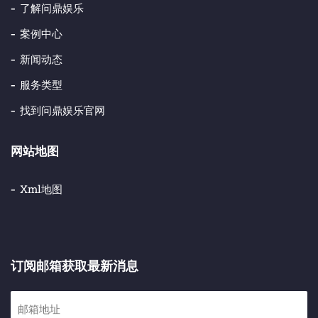
了解问鼎娱乐
案例中心
新闻动态
服务类型
找到问鼎娱乐官网
网站地图
Xml地图
订阅邮箱获取最新消息