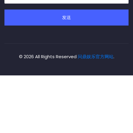
发送
© 2026 All Rights Reserved
问鼎娱乐官方网站
.