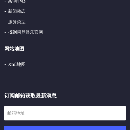
案例中心
新闻动态
服务类型
找到问鼎娱乐官网
网站地图
Xml地图
订阅邮箱获取最新消息