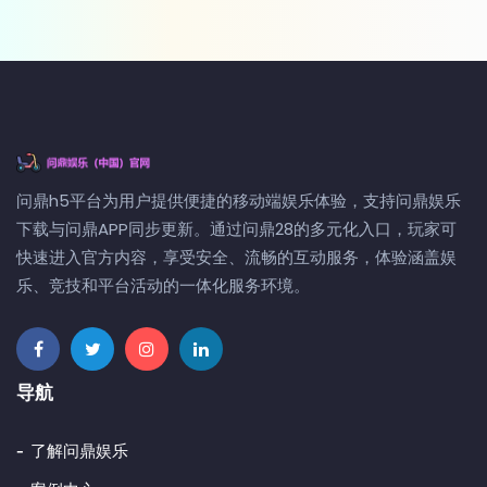
问鼎h5平台为用户提供便捷的移动端娱乐体验，支持问鼎娱乐
下载与问鼎APP同步更新。通过问鼎28的多元化入口，玩家可
快速进入官方内容，享受安全、流畅的互动服务，体验涵盖娱
乐、竞技和平台活动的一体化服务环境。
导航
了解问鼎娱乐