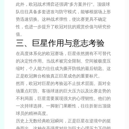
此外，欧冠战术博弈还强调“多方案并行”。顶级球
队往往具备多套进攻与防守模式，能够根据场上形
势迅速切换。这种战术弹性，使比赛更具不确定
性，也进一步提升了欧冠对抗的观赏价值与研究价
值。
三、巨星作用与意志考验
在高度体系化的欧冠赛场，巨星依然拥有不可替代
的决定性作用。当战术被完全限制、空间被极度压
缩时，个人能力往往成为撕开防线的最后钥匙。这
正是欧冠舞台检验真正巨星成色的重要标尺。
然而，欧冠对巨星的考验远不止技术层面。面对全
场重点盯防、客场球迷的巨大压力以及比赛走势的
不利局面，巨星需要展现强大的心理韧性。他们的
一次持球选择、一脚射门果断性，往往折射出顶级
球员的精神高度。
历史上无数经典欧冠瞬间，正是巨星在逆境中的挺
身而出。这种在高强度对抗与巨大心理压力下仍能