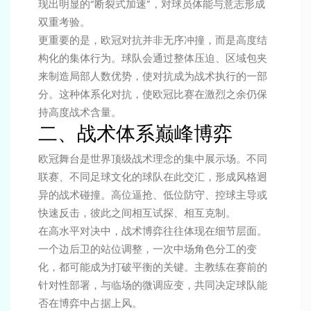
现出明显的“断裂式加速”，对球员体能与意志形成
双重考验。
更重要的是，欧冠对抗并非无序冲撞，而是高度结
构化的集体行为。球队会通过整体压迫、区域包夹
来制造局部人数优势，使对抗成为战术执行的一部
分。这种体系化对抗，使欧冠比赛在激烈之余仍保
持高度战术含量。
二、战术体系巅峰博弈
欧冠舞台是世界顶级战术理念的集中展示场。不同
联赛、不同足球文化的球队在此交汇，形成风格迥
异的战术碰撞。高位逼抢、低位防守、控球主导或
快速反击，彼此之间相互试探、相互克制。
在高水平对决中，战术博弈往往体现在细节层面。
一个边后卫的站位调整，一次中场角色分工的变
化，都可能成为打破平衡的关键。主教练在赛前的
针对性部署，与临场的微调应变，共同决定球队能
否在博弈中占据上风。