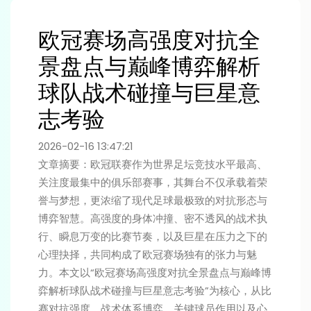
欧冠赛场高强度对抗全
景盘点与巅峰博弈解析
球队战术碰撞与巨星意
志考验
2026-02-16 13:47:21
文章摘要：欧冠联赛作为世界足坛竞技水平最高、
关注度最集中的俱乐部赛事，其舞台不仅承载着荣
誉与梦想，更浓缩了现代足球最极致的对抗形态与
博弈智慧。高强度的身体冲撞、密不透风的战术执
行、瞬息万变的比赛节奏，以及巨星在压力之下的
心理抉择，共同构成了欧冠赛场独有的张力与魅
力。本文以“欧冠赛场高强度对抗全景盘点与巅峰博
弈解析球队战术碰撞与巨星意志考验”为核心，从比
赛对抗强度、战术体系博弈、关键球员作用以及心