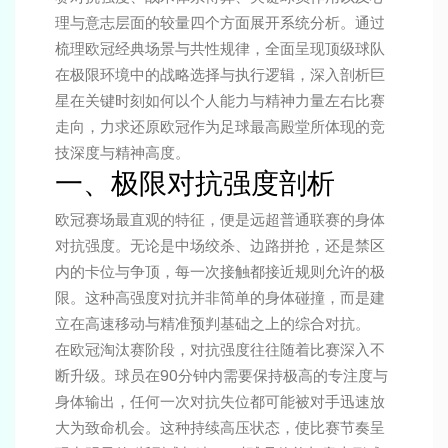
理与意志层面的较量四个方面展开系统分析。通过
梳理欧冠经典场景与共性规律，全面呈现顶级球队
在极限环境中的战略选择与执行逻辑，深入剖析巨
星在关键时刻如何以个人能力与精神力量左右比赛
走向，力求还原欧冠作为足球最高殿堂所体现的竞
技深度与精神高度。
一、极限对抗强度剖析
欧冠赛场最直观的特征，便是远超普通联赛的身体
对抗强度。无论是中场绞杀、边路拼抢，还是禁区
内的卡位与争顶，每一次接触都接近规则允许的极
限。这种高强度对抗并非简单的身体碰撞，而是建
立在高速移动与精准预判基础之上的综合对抗。
在欧冠淘汰赛阶段，对抗强度往往随着比赛深入不
断升级。球员在90分钟内需要保持极高的专注度与
身体输出，任何一次对抗失位都可能被对手迅速放
大为致命机会。这种持续高压状态，使比赛节奏呈