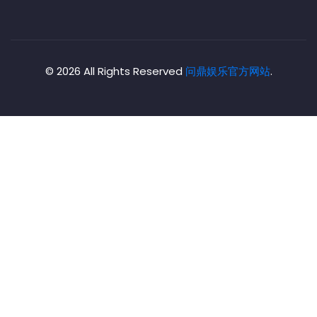
© 2026 All Rights Reserved
问鼎娱乐官方网站
.