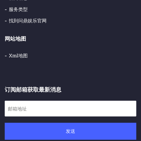
服务类型
找到问鼎娱乐官网
网站地图
Xml地图
订阅邮箱获取最新消息
发送