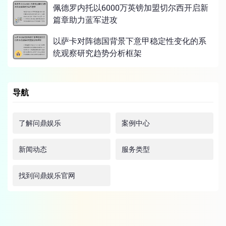
佩德罗内托以6000万英镑加盟切尔西开启新
篇章助力蓝军进攻
以萨卡对阵德国背景下意甲稳定性变化的系
统观察研究趋势分析框架
导航
了解问鼎娱乐
案例中心
新闻动态
服务类型
找到问鼎娱乐官网