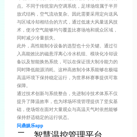
点。不同于传统室内空调系统，足球场馆属于半开
放式结构，空气流动复杂。因此需要采用定向送风
与区域冷却相结合的方式，通过低速大风量送风技
术，使冷空气能够均匀覆盖比赛场地和观众区域，
同时减少冷量损失。
此外，高性能制冷设备的选型也十分关键。通过引
入高能效比的磁悬浮离心冷水机组、模块化冷却设
备以及智能换热系统，可以在保证强大制冷能力的
同时降低能源消耗。这种高效制冷体系能够在极端
高温环境下保持稳定运行，为世界杯赛事提供可靠
保障。
通过技术创新与系统整合，先进制冷技术体系不仅
提升了降温效率，也为球场环境管理提供了坚实基
础，使场馆在面对大量观众与高温天气时依然能够
保持舒适稳定的运行状态。
问鼎娱乐app
二、智慧温控管理平台