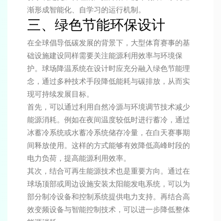
渐形成智能化、自学习的运行机制。
三、绿色节能环保设计
在全球倡导低碳发展的背景下，大型体育赛事的基
础设施建设同样需要关注能源利用效率与环境保
护。球场降温系统在设计时应充分融入绿色节能理
念，通过多种技术手段降低能耗与碳排放，从而实
现可持续发展目标。
首先，可以通过利用自然冷源与环境调节技术减少
能源消耗。例如在夜间温度较低时进行蓄冷，通过
冰蓄冷系统或水蓄冷系统储存冷量，在白天赛事期
间释放使用。这样的方式能够有效降低高峰时段的
电力负荷，提高能源利用效率。
其次，结合可再生能源技术也是重要方向。通过在
球场顶部或周边设施安装太阳能发电系统，可以为
部分制冷设备和控制系统提供电力支持。再结合高
效变频设备与智能控制技术，可以进一步降低整体