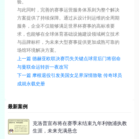
验。
与此同时，完善的赛事运营服务体系则为整个解决
方案提供了持续保障。通过从设计到运维的全周期
服务，企业不仅能够满足世界杯赛事的高标准要
求，也能够在全球体育基础设施建设领域树立技术
与品牌标杆，为未来大型赛事提供更加成熟可靠的
场馆环境解决方案。
上一篇
德赫亚欧联决赛罚失关键点球背后门将宿命
与曼联命运转折一夜改写
下一篇
摩根退役引发美国女足界深情致敬 传奇球员
成就永载史册
最新案例
克洛普宣布将在赛季末结束九年利物浦执教
生涯，未来充满悬念