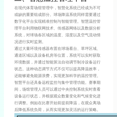
在现代体育场馆管理中，智慧化系统已经成为不可
或缺的重要组成部分。球场降温系统同样需要通过
数字化平台实现精准控制与智能管理。智慧温控管
理平台利用物联网技术、传感器网络以及数据分析
系统，对球场各区域的温度、湿度以及空气流动情
况进行实时监测。
通过大量环境传感器布置在球场看台、草坪区域、
通道区域以及设备机房等位置，系统可以实时获取
环境数据，并通过智能算法自动调节制冷设备运行
状态。这种动态调节方式不仅可以提高降温效率，
还能够避免能源浪费，实现更加科学的温控管理。
智慧平台还具备远程监控与集中管理功能。赛事期
间，场馆管理人员可以通过中央控制系统实时查看
设备运行状态，并根据观众数量变化和气候变化进
行调整。例如在比赛开始前提前降温，在观众离场
后降低系统负荷，从而实现更加灵活的运行策略。