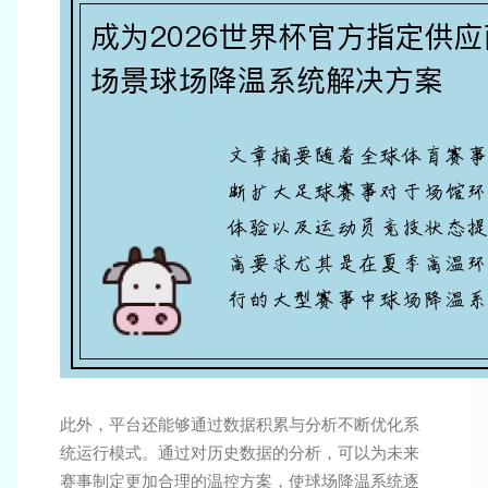
此外，平台还能够通过数据积累与分析不断优化系
统运行模式。通过对历史数据的分析，可以为未来
赛事制定更加合理的温控方案，使球场降温系统逐