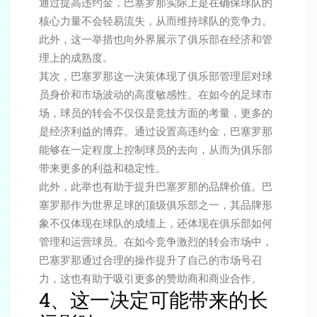
通过提高违约金，巴塞罗那实际上是在确保球队的
核心力量不会轻易流失，从而维持球队的竞争力。
此外，这一举措也向外界展示了俱乐部在经济和管
理上的成熟度。
其次，巴塞罗那这一决策体现了俱乐部管理层对球
员身价和市场波动的高度敏感性。在如今的足球市
场，球员的转会不仅仅是竞技方面的考量，更多的
是经济利益的博弈。通过设置高违约金，巴塞罗那
能够在一定程度上控制球员的去向，从而为俱乐部
带来更多的利益和稳定性。
此外，此举也有助于提升巴塞罗那的品牌价值。巴
塞罗那作为世界足球的顶级俱乐部之一，其品牌形
象不仅体现在球队的成绩上，还体现在俱乐部如何
管理和运营球员。在如今竞争激烈的转会市场中，
巴塞罗那通过合理的操作提升了自己的市场号召
力，这也有助于吸引更多的赞助商和商业合作。
4、这一决定可能带来的长