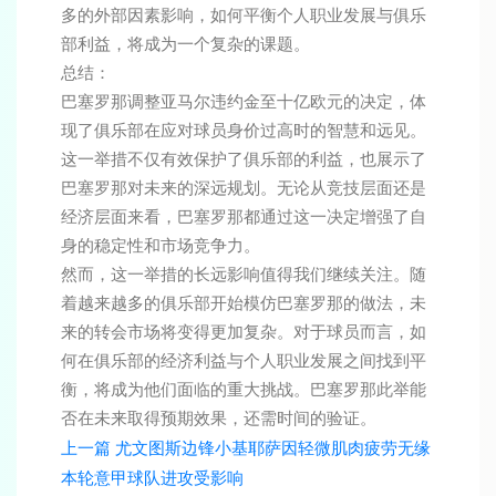
多的外部因素影响，如何平衡个人职业发展与俱乐
部利益，将成为一个复杂的课题。
总结：
巴塞罗那调整亚马尔违约金至十亿欧元的决定，体
现了俱乐部在应对球员身价过高时的智慧和远见。
这一举措不仅有效保护了俱乐部的利益，也展示了
巴塞罗那对未来的深远规划。无论从竞技层面还是
经济层面来看，巴塞罗那都通过这一决定增强了自
身的稳定性和市场竞争力。
然而，这一举措的长远影响值得我们继续关注。随
着越来越多的俱乐部开始模仿巴塞罗那的做法，未
来的转会市场将变得更加复杂。对于球员而言，如
何在俱乐部的经济利益与个人职业发展之间找到平
衡，将成为他们面临的重大挑战。巴塞罗那此举能
否在未来取得预期效果，还需时间的验证。
上一篇
尤文图斯边锋小基耶萨因轻微肌肉疲劳无缘
本轮意甲球队进攻受影响