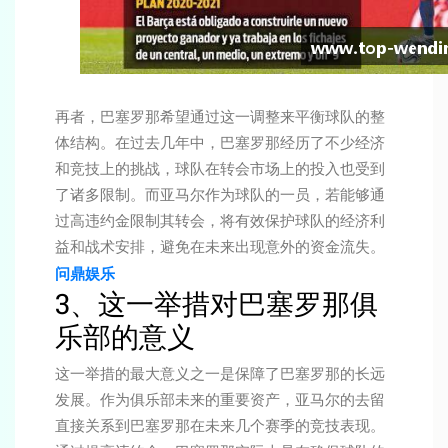
再者，巴塞罗那希望通过这一调整来平衡球队的整
体结构。在过去几年中，巴塞罗那经历了不少经济
和竞技上的挑战，球队在转会市场上的投入也受到
了诸多限制。而亚马尔作为球队的一员，若能够通
过高违约金限制其转会，将有效保护球队的经济利
益和战术安排，避免在未来出现意外的资金流失。
问鼎娱乐
3、这一举措对巴塞罗那俱
乐部的意义
这一举措的最大意义之一是保障了巴塞罗那的长远
发展。作为俱乐部未来的重要资产，亚马尔的去留
直接关系到巴塞罗那在未来几个赛季的竞技表现。