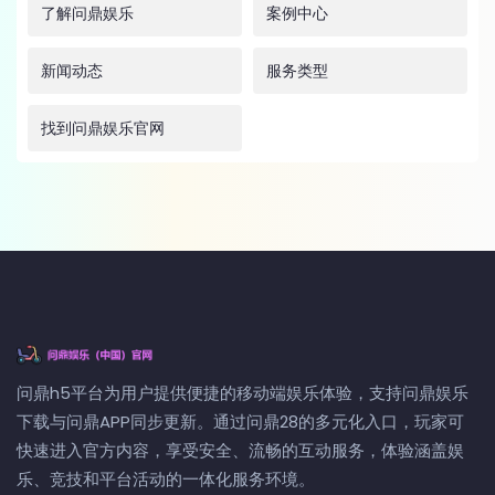
了解问鼎娱乐
案例中心
新闻动态
服务类型
找到问鼎娱乐官网
问鼎h5平台为用户提供便捷的移动端娱乐体验，支持问鼎娱乐
下载与问鼎APP同步更新。通过问鼎28的多元化入口，玩家可
快速进入官方内容，享受安全、流畅的互动服务，体验涵盖娱
乐、竞技和平台活动的一体化服务环境。