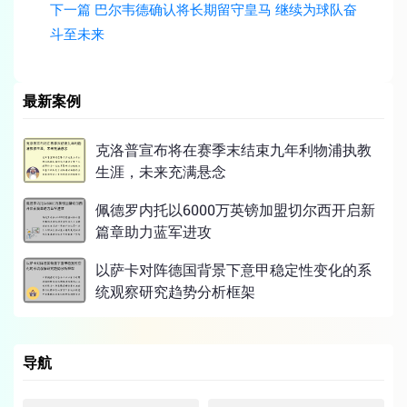
下一篇
巴尔韦德确认将长期留守皇马 继续为球队奋
斗至未来
最新案例
克洛普宣布将在赛季末结束九年利物浦执教
生涯，未来充满悬念
佩德罗内托以6000万英镑加盟切尔西开启新
篇章助力蓝军进攻
以萨卡对阵德国背景下意甲稳定性变化的系
统观察研究趋势分析框架
导航