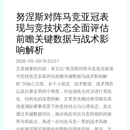
努涅斯对阵马竞亚冠表
现与竞技状态全面评估
前瞻关键数据与战术影
响解析
2026-05-09 15:52:07
文章摘要的内容：本文以“努涅斯对阵马竞亚冠表现
与竞技状态全面评估前瞻关键数据与战术影响解
析”为核心主线，从个人状态、技术数据、战术博弈
以及比赛走势四个维度，对这场焦点对决进行系统
化、结构化的深度拆解。文章首先概括努涅斯在高
强度洲际赛事背景下的竞技特点与心理状态，其次
通过关键数据对比，揭示他在对抗马竞防线时的效
率与风险点，再进一步结合马竞一贯的战术风格，
分析努涅斯可能面临的限制与突破空间。最后，文