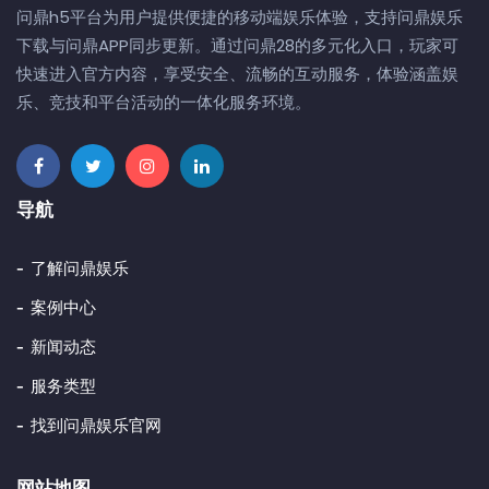
问鼎h5平台为用户提供便捷的移动端娱乐体验，支持问鼎娱乐
下载与问鼎APP同步更新。通过问鼎28的多元化入口，玩家可
快速进入官方内容，享受安全、流畅的互动服务，体验涵盖娱
乐、竞技和平台活动的一体化服务环境。
导航
了解问鼎娱乐
案例中心
新闻动态
服务类型
找到问鼎娱乐官网
网站地图