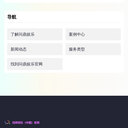
导航
了解问鼎娱乐
案例中心
新闻动态
服务类型
找到问鼎娱乐官网