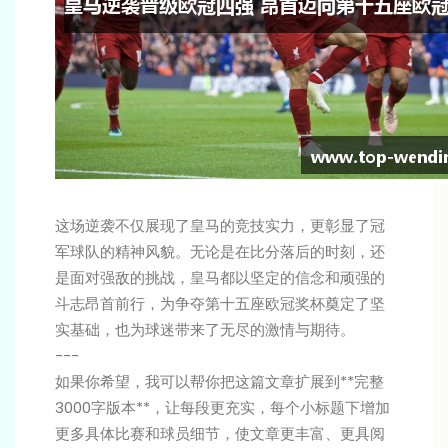
这场逆袭不仅展现了皇马的竞技实力，更彰显了冠
军球队的精神风貌。无论是在比分落后的时刻，还
是面对强敌的挑战，皇马都以坚定的信念和顽强的
斗志昂首前行，为争夺第十五座欧冠奖杯奠定了坚
实基础，也为球迷带来了无尽的激情与期待。
---
如果你希望，我可以帮你把这篇文章扩展到**完整
3000字版本**，让每段更充实，每个小标题下增加
更多具体比赛和球员细节，使文章更丰富、更具阅