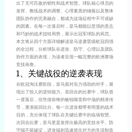
出了无可匹敌的韧性和战术智慧。球队核心球员的
发挥、教练战术的调整、心理素质的锤炼以及整体
团队协作的完美融合，都成为这场征程中不可或缺
的因素。在每一次落后时，皇马都能以坚强的意志
和巧妙的战术扭转局势，展示出冠军球队的风范。
本文将从四个方面详细解读皇马逆袭晋级欧冠四强
的全过程，分析球队在进攻、防守、心理以及团队
协作方面的表现，为读者呈现一幅完整的欧洲赛场
竞技画卷。
1、关键战役的逆袭表现
在欧冠淘汰赛阶段，皇马面对实力强劲的对手，展
现出了惊人的逆转能力。首回合的比赛中，球队曾
一度落后，但凭借前锋的敏锐嗅觉和中场的精准传
导，逐渐扳回比分。每一次进攻都带有明显的战术
目的，充分体现了球队在关键比赛中的临场智慧。
次回合比赛，皇马更是发挥出极高的竞技水平。防
守端不留破绽，进攻端则迅速抓住对方的失误制造