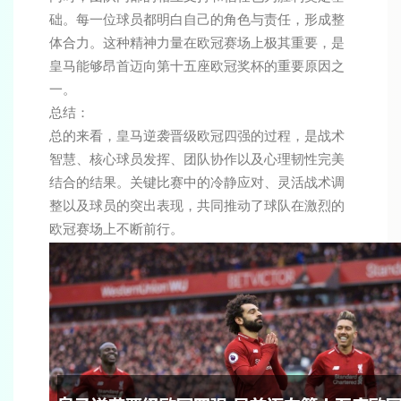
础。每一位球员都明白自己的角色与责任，形成整
体合力。这种精神力量在欧冠赛场上极其重要，是
皇马能够昂首迈向第十五座欧冠奖杯的重要原因之
一。
总结：
总的来看，皇马逆袭晋级欧冠四强的过程，是战术
智慧、核心球员发挥、团队协作以及心理韧性完美
结合的结果。关键比赛中的冷静应对、灵活战术调
整以及球员的突出表现，共同推动了球队在激烈的
欧冠赛场上不断前行。