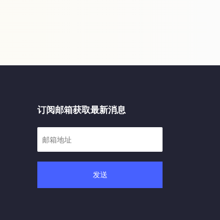
订阅邮箱获取最新消息
发送