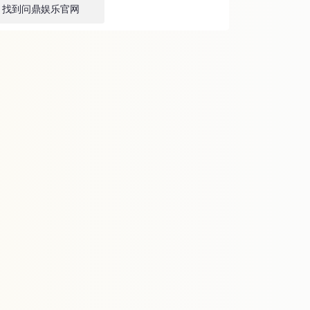
找到问鼎娱乐官网