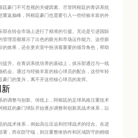
根廷豪门不可忽视的关键因素。尽管阿根廷的青训系统
想重返巅峰，阿根廷豪门也需要引入一些经验丰富的外
乐部在转会市场上进行了精准的引援。无论是引进国际
的管理层都展示了出色的眼光和市场运作能力。这些新
影的效果，还在更衣室中扮演着重要的领导角色，帮助
与提升。在青训系统培养的基础上，俱乐部通过与一线
场机会。通过与经验丰富的核心球员的配合，这些年轻
廷豪门的复兴，离不开这些核心球员的发挥。
创新
系的调整与创新。传统上，阿根廷的足球风格注重技术
阿根廷的豪门球队开始逐步调整和创新其战术体系，以
活的战术体系，例如高位压迫和控球战术的结合。在进
部署，而在防守端，则注重整体协作和区域防守的精细