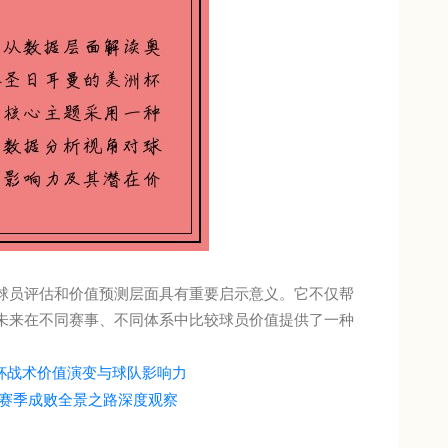
球员评估和价值预测层面具有重要启示意义。它不仅帮
未来在不同赛事、不同体系中比较球员价值提供了一种
杯战术价值演变与球队影响力
赛季成败全景之路深度观察