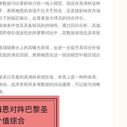
体数据与比赛影响力统一纳入模型。假设在美洲杯这种
手，奥斯梅恩的表现不仅关乎胜负，还直接影响其市场
抗下的稳定输出，会显著放大球员的综合评分。
身体条件使其具备较高的持续性。通过回归分析，其巅
着即便在假设性的跨赛事对比中，其数据表现也具有较
现顶级舞台上的高曝光表现，会进一步提升其综合价值
层面的潜在回报，奥斯梅恩在这一假设模型中都呈现出
黎圣日耳曼的美洲杯表现价值，本质上是一种跨体系、
跑动、战术牵制等多维数据的综合建模，可以较为清晰
廓。