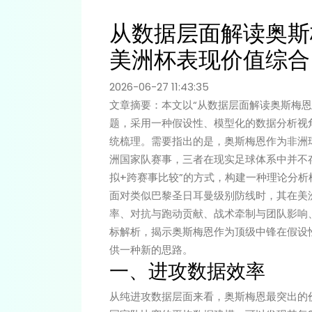
从数据层面解读奥斯
美洲杯表现价值综合
2026-06-27 11:43:35
文章摘要：本文以“从数据层面解读奥斯梅
题，采用一种假设性、模型化的数据分析视
统梳理。需要指出的是，奥斯梅恩作为非洲
洲国家队赛事，三者在现实足球体系中并不
拟+跨赛事比较”的方式，构建一种理论分
面对类似巴黎圣日耳曼级别防线时，其在美
率、对抗与跑动贡献、战术牵制与团队影响
标解析，揭示奥斯梅恩作为顶级中锋在假设
供一种新的思路。
一、进攻数据效率
从纯进攻数据层面来看，奥斯梅恩最突出的