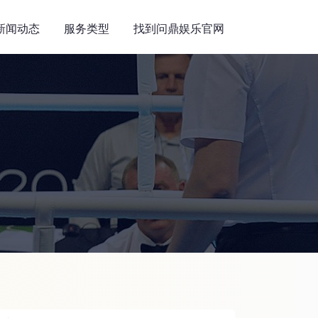
新闻动态
服务类型
找到问鼎娱乐官网