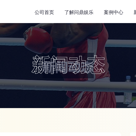
公司首页
了解问鼎娱乐
案例中心
新闻动态