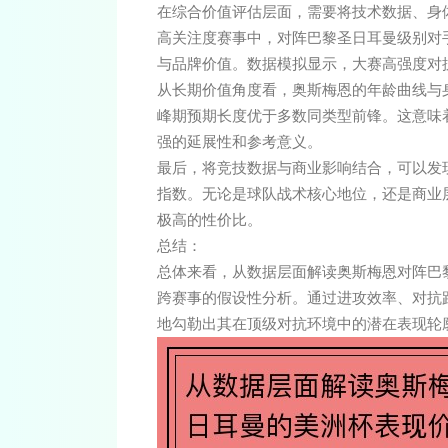
在综合价值评估层面，需要将技术数据、身
高关注度赛事中，对阵巴黎圣日耳曼级别对
与品牌价值。数据模拟显示，大赛高强度对
从长期价值角度看，奥斯梅恩的年龄曲线与
峰期预期长度优于多数同类型前锋。这意味
强的延展性和参考意义。
最后，将竞技数据与商业影响结合，可以发
指数。无论是球队战术核心地位，还是商业
极高的性价比。
总结：
总体来看，从数据层面解读奥斯梅恩对阵巴
跨赛事的假设性分析。通过进攻效率、对抗
地勾勒出其在顶级对抗环境中的潜在表现轮