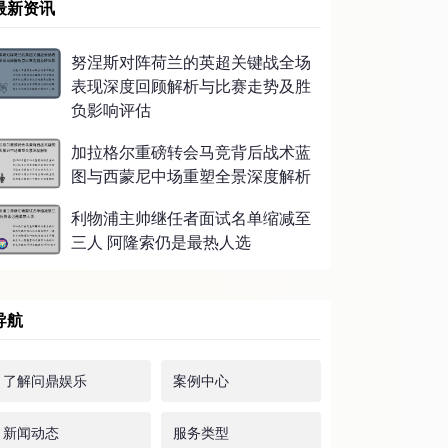
最新资讯
努涅斯对阵荷兰的英超关键战全场
表现深度回顾解析与比赛走势及胜
负影响评估
加拉格尔重磅转会马竞背后战术蓝
图与西蒙尼中场重塑全景深度解析
利物浦主帅继任者面试名单缩减至
三人 阿隆索仍是最热人选
导航
了解问鼎娱乐
案例中心
新闻动态
服务类型