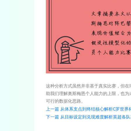
这种分析方式虽然并非基于真实比赛，但在
助我们理解奥斯梅恩个人能力的上限，也为
可行的数据化思路。
上一篇
从体系支点到终结核心解析C罗世界
下一篇
从目标设定到兑现难度解析英超各队