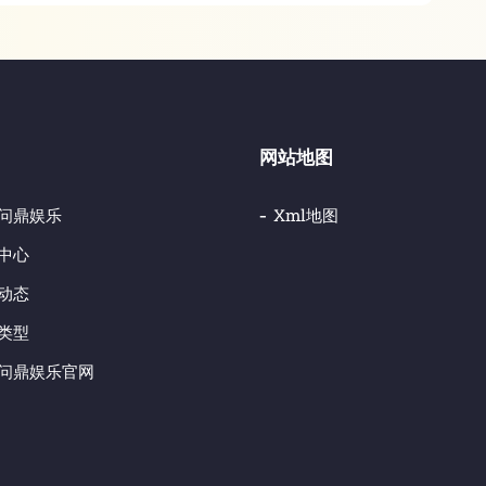
网站地图
问鼎娱乐
Xml地图
中心
动态
类型
问鼎娱乐官网