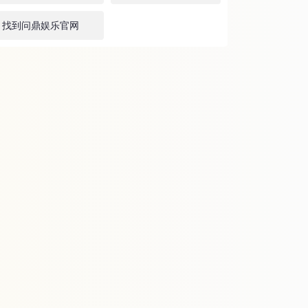
找到问鼎娱乐官网