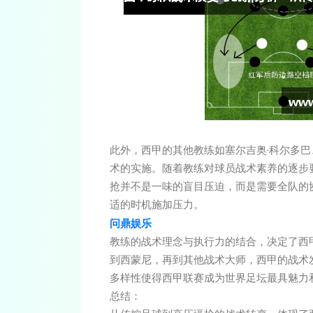
此外，西甲的其他教练如塞尔吉奥·科尔多
术的实施。随着教练对球员战术素养的逐步
抢并不是一味的盲目压迫，而是需要全队的
适的时机施加压力。
问鼎娱乐
教练的战术理念与执行力的结合，决定了西
到西蒙尼，再到其他战术大师，西甲的战术
多样性使得西甲联赛成为世界足坛最具魅力
总结：