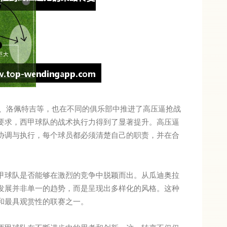
巴、洛佩特吉等，也在不同的俱乐部中推进了高压逼抢战
要求，西甲球队的战术执行力得到了显著提升。高压逼
协调与执行，每个球员都必须清楚自己的职责，并在合
甲球队是否能够在激烈的竞争中脱颖而出。从瓜迪奥拉
发展并非单一的趋势，而是呈现出多样化的风格。这种
和最具观赏性的联赛之一。