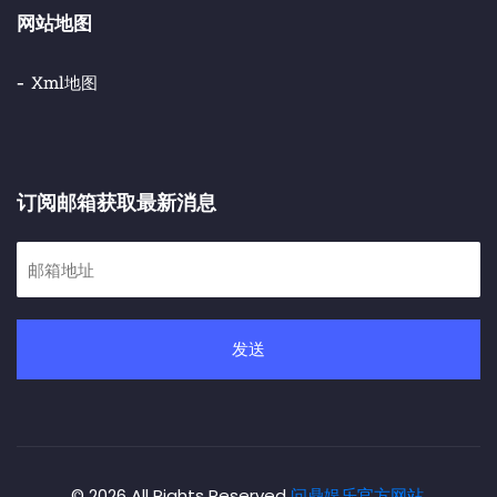
网站地图
Xml地图
订阅邮箱获取最新消息
发送
© 2026 All Rights Reserved
问鼎娱乐官方网站
.