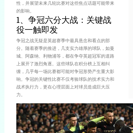
性，并展望未来几轮比赛对这些焦点话题可能带来
的影响。
1、争冠六分大战：关键战
役一触即发
争冠之战无疑是英超赛季中最具悬念和看点的部
分。随着赛季的推进，几支实力雄厚的球队，如曼
城、阿森纳、利物浦等，都在争夺英超冠军的道路
上展开了激烈角逐。这些球队在积分榜上互相纠
缠，几乎每一场比赛都可能对争冠形势产生重大影
响。争冠的关键性比赛不仅考验球队的技术实力和
战术执行力，更在心理层面上对球员造成巨大压
力。