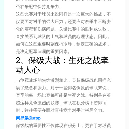
否在争冠中保持竞争力。
这些比赛对于球员来说同样是一次巨大的挑战，不
仅要面对对手的强大压力，还要应对赛季中不断变
化的赛程和伤病问题。关键比赛中的胜利或失败，
直接关系到球队的士气和球员的心理状态。因此，
如何在这些重要时刻保持冷静，制定正确的战术，
是决定冠军归属的重要因素。
2、保级大战：生死之战牵
动人心
与争冠战场的焦灼激烈相比，英超保级战也同样充
满了悬念和张力。对于一些排名倒数的球队来说，
赛季的每一场比赛都可能是生死之战。特别是在英
超这样竞争激烈的联赛，球队在积分榜下游徘徊
时，往往需要在面对直接竞争对手时拼尽全力。
问鼎娱乐app
保级战的重要性不仅体现在积分上，更在于对球员