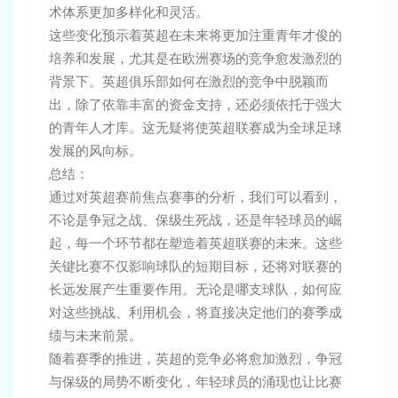
术体系更加多样化和灵活。
这些变化预示着英超在未来将更加注重青年才俊的
培养和发展，尤其是在欧洲赛场的竞争愈发激烈的
背景下。英超俱乐部如何在激烈的竞争中脱颖而
出，除了依靠丰富的资金支持，还必须依托于强大
的青年人才库。这无疑将使英超联赛成为全球足球
发展的风向标。
总结：
通过对英超赛前焦点赛事的分析，我们可以看到，
不论是争冠之战、保级生死战，还是年轻球员的崛
起，每一个环节都在塑造着英超联赛的未来。这些
关键比赛不仅影响球队的短期目标，还将对联赛的
长远发展产生重要作用。无论是哪支球队，如何应
对这些挑战、利用机会，将直接决定他们的赛季成
绩与未来前景。
随着赛季的推进，英超的竞争必将愈加激烈，争冠
与保级的局势不断变化，年轻球员的涌现也让比赛