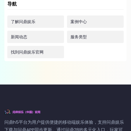
导航
了解问鼎娱乐
案例中心
新闻动态
服务类型
找到问鼎娱乐官网
问鼎h5平台为用户提供便捷的移动端娱乐体验，支持问鼎娱乐
下载与问鼎APP同步更新。通过问鼎28的多元化入口，玩家可