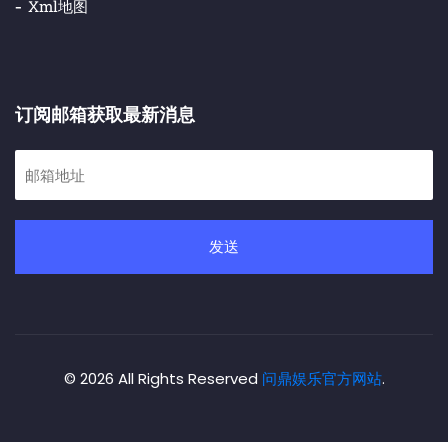
Xml地图
订阅邮箱获取最新消息
发送
© 2026 All Rights Reserved
问鼎娱乐官方网站
.