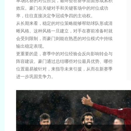
单场比赛的对位胜负，最终会在赛季层面形成累积
效应。豪门在关键对手和关键客场中的对位成功
率，往往直接决定争冠或争四的主动权。
从长期来看，稳定的对位策略能够帮助球队形成清
晰风格。这种风格一旦建立，对手在赛前准备时就
会受到限制，而豪门则能在熟悉的对位模式中持续
输出稳定表现。
更重要的是，赛季中的对位经验会反向影响转会与
阵容建设。豪门通过总结哪些对位最具优势、哪些
位置最易被针对，来指导未来引援，从而在新赛季
进一步巩固竞争力。