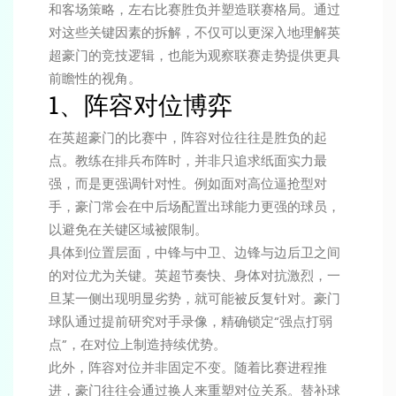
和客场策略，左右比赛胜负并塑造联赛格局。通过
对这些关键因素的拆解，不仅可以更深入地理解英
超豪门的竞技逻辑，也能为观察联赛走势提供更具
前瞻性的视角。
1、阵容对位博弈
在英超豪门的比赛中，阵容对位往往是胜负的起
点。教练在排兵布阵时，并非只追求纸面实力最
强，而是更强调针对性。例如面对高位逼抢型对
手，豪门常会在中后场配置出球能力更强的球员，
以避免在关键区域被限制。
具体到位置层面，中锋与中卫、边锋与边后卫之间
的对位尤为关键。英超节奏快、身体对抗激烈，一
旦某一侧出现明显劣势，就可能被反复针对。豪门
球队通过提前研究对手录像，精确锁定“强点打弱
点”，在对位上制造持续优势。
此外，阵容对位并非固定不变。随着比赛进程推
进，豪门往往会通过换人来重塑对位关系。替补球