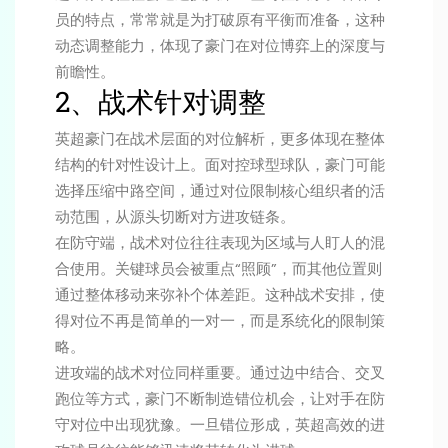
员的特点，常常就是为打破原有平衡而准备，这种
动态调整能力，体现了豪门在对位博弈上的深度与
前瞻性。
2、战术针对调整
英超豪门在战术层面的对位解析，更多体现在整体
结构的针对性设计上。面对控球型球队，豪门可能
选择压缩中路空间，通过对位限制核心组织者的活
动范围，从源头切断对方进攻链条。
在防守端，战术对位往往表现为区域与人盯人的混
合使用。关键球员会被重点“照顾”，而其他位置则
通过整体移动来弥补个体差距。这种战术安排，使
得对位不再是简单的一对一，而是系统化的限制策
略。
进攻端的战术对位同样重要。通过边中结合、交叉
跑位等方式，豪门不断制造错位机会，让对手在防
守对位中出现犹豫。一旦错位形成，英超高效的进