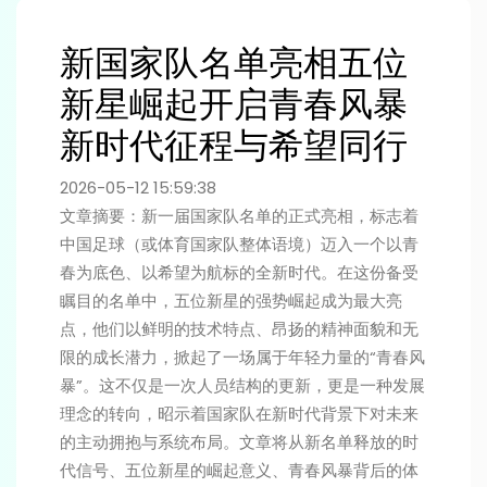
新国家队名单亮相五位
新星崛起开启青春风暴
新时代征程与希望同行
2026-05-12 15:59:38
文章摘要：新一届国家队名单的正式亮相，标志着
中国足球（或体育国家队整体语境）迈入一个以青
春为底色、以希望为航标的全新时代。在这份备受
瞩目的名单中，五位新星的强势崛起成为最大亮
点，他们以鲜明的技术特点、昂扬的精神面貌和无
限的成长潜力，掀起了一场属于年轻力量的“青春风
暴”。这不仅是一次人员结构的更新，更是一种发展
理念的转向，昭示着国家队在新时代背景下对未来
的主动拥抱与系统布局。文章将从新名单释放的时
代信号、五位新星的崛起意义、青春风暴背后的体