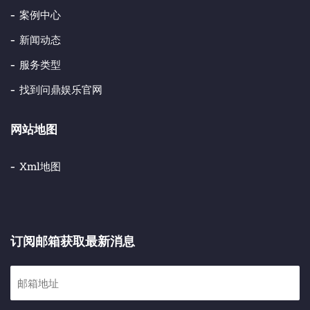
案例中心
新闻动态
服务类型
找到问鼎娱乐官网
网站地图
Xml地图
订阅邮箱获取最新消息