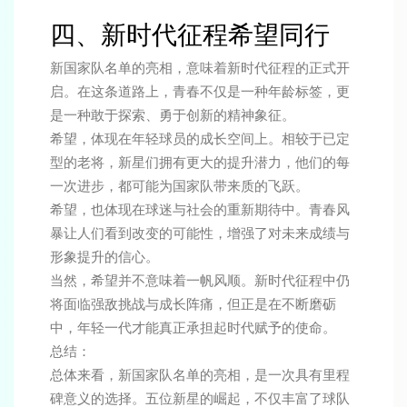
四、新时代征程希望同行
新国家队名单的亮相，意味着新时代征程的正式开
启。在这条道路上，青春不仅是一种年龄标签，更
是一种敢于探索、勇于创新的精神象征。
希望，体现在年轻球员的成长空间上。相较于已定
型的老将，新星们拥有更大的提升潜力，他们的每
一次进步，都可能为国家队带来质的飞跃。
希望，也体现在球迷与社会的重新期待中。青春风
暴让人们看到改变的可能性，增强了对未来成绩与
形象提升的信心。
当然，希望并不意味着一帆风顺。新时代征程中仍
将面临强敌挑战与成长阵痛，但正是在不断磨砺
中，年轻一代才能真正承担起时代赋予的使命。
总结：
总体来看，新国家队名单的亮相，是一次具有里程
碑意义的选择。五位新星的崛起，不仅丰富了球队