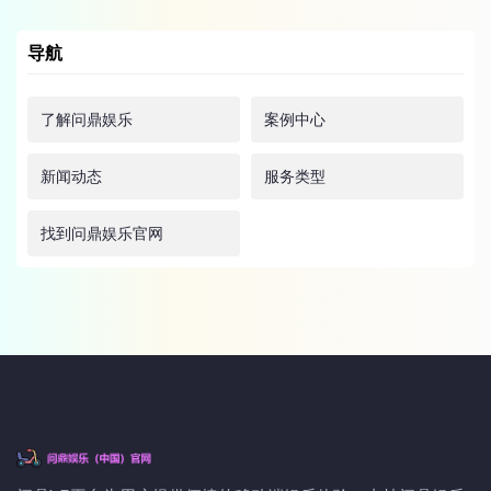
导航
了解问鼎娱乐
案例中心
新闻动态
服务类型
找到问鼎娱乐官网