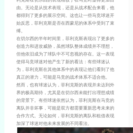
由。无论是从技术表现，还是从战术配合来看，他
都得到了更多的展示空间。这也让一些马竞球迷开
始反思，菲利克斯是否在西蒙尼的体系中受到了束
缚。
在切尔西的半年时间里，菲利克斯表现出了更多的
创造力和进攻威胁，虽然球队整体成绩并不理想，
但他依旧成为了球队中不可忽视的存在。这一表现
使得马竞球迷对他产生了新的看法：有些球迷认
为，菲利克斯在其他体系中的表现让他们看到了他
真正的潜力，可能是马竞的战术体系不适合他。
然而，也有球迷认为，菲利克斯的表现并未达到外
界的极高期待，尤其是在切尔西未能打出理想成绩
的背景下。有些球迷依然认为，菲利克斯在马竞的
离队并非坏事，可能是双方都需要重新思考未来的
合作方式。无论如何，菲利克斯的离队和租借表现
加深了球迷对他未来发展的不同看法。