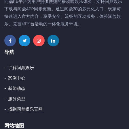
问鼎h5平台为用户提供便捷的移动端娱乐体验，支持问鼎娱乐
下载与问鼎APP同步更新。通过问鼎28的多元化入口，玩家可
快速进入官方内容，享受安全、流畅的互动服务，体验涵盖娱
乐、竞技和平台活动的一体化服务环境。
导航
了解问鼎娱乐
案例中心
新闻动态
服务类型
找到问鼎娱乐官网
网站地图