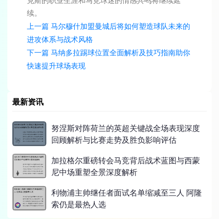
克斯的职业生涯和马竞球迷的情感共鸣将继续延
续。
上一篇
马尔穆什加盟曼城后将如何塑造球队未来的
进攻体系与战术风格
下一篇
马纳多拉踢球位置全面解析及技巧指南助你
快速提升球场表现
最新资讯
努涅斯对阵荷兰的英超关键战全场表现深度
回顾解析与比赛走势及胜负影响评估
加拉格尔重磅转会马竞背后战术蓝图与西蒙
尼中场重塑全景深度解析
利物浦主帅继任者面试名单缩减至三人 阿隆
索仍是最热人选