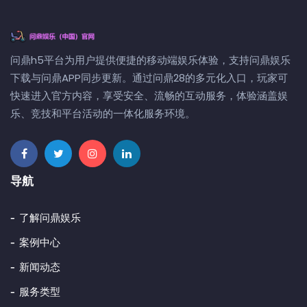
问鼎h5平台为用户提供便捷的移动端娱乐体验，支持问鼎娱乐
下载与问鼎APP同步更新。通过问鼎28的多元化入口，玩家可
快速进入官方内容，享受安全、流畅的互动服务，体验涵盖娱
乐、竞技和平台活动的一体化服务环境。
导航
了解问鼎娱乐
案例中心
新闻动态
服务类型