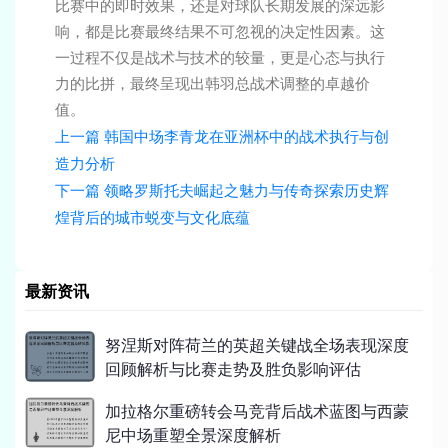
比赛中的即时效果，还是对球队长期发展的深远影
响，都是比赛最终结果不可忽视的决定性因素。这
一过程不仅是战术与技术的较量，更是心态与执行
力的比拼，最终呈现出韩羽总战术调整的卓越价
值。
上一篇
韩国中场李青龙在亚洲杯中的战术执行与创
造力分析
下一篇
领略罗斯托夫崛起之魅力与传奇探索历史辉
煌背后的城市蜕变与文化底蕴
最新资讯
努涅斯对阵荷兰的英超关键战全场表现深度
回顾解析与比赛走势及胜负影响评估
加拉格尔重磅转会马竞背后战术蓝图与西蒙
尼中场重塑全景深度解析