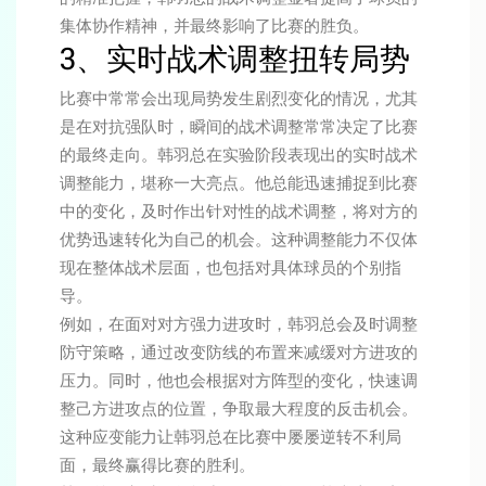
集体协作精神，并最终影响了比赛的胜负。
3、实时战术调整扭转局势
比赛中常常会出现局势发生剧烈变化的情况，尤其
是在对抗强队时，瞬间的战术调整常常决定了比赛
的最终走向。韩羽总在实验阶段表现出的实时战术
调整能力，堪称一大亮点。他总能迅速捕捉到比赛
中的变化，及时作出针对性的战术调整，将对方的
优势迅速转化为自己的机会。这种调整能力不仅体
现在整体战术层面，也包括对具体球员的个别指
导。
例如，在面对对方强力进攻时，韩羽总会及时调整
防守策略，通过改变防线的布置来减缓对方进攻的
压力。同时，他也会根据对方阵型的变化，快速调
整己方进攻点的位置，争取最大程度的反击机会。
这种应变能力让韩羽总在比赛中屡屡逆转不利局
面，最终赢得比赛的胜利。