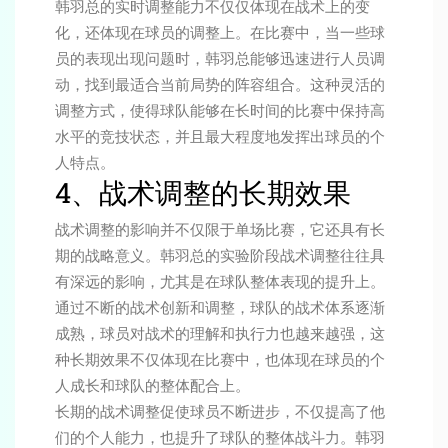
韩羽总的实时调整能力不仅仅体现在战术上的变
化，还体现在球员的调整上。在比赛中，当一些球
员的表现出现问题时，韩羽总能够迅速进行人员调
动，找到最适合当前局势的阵容组合。这种灵活的
调整方式，使得球队能够在长时间的比赛中保持高
水平的竞技状态，并且最大程度地发挥出球员的个
人特点。
4、战术调整的长期效果
战术调整的影响并不仅限于单场比赛，它还具有长
期的战略意义。韩羽总的实验阶段战术调整往往具
有深远的影响，尤其是在球队整体表现的提升上。
通过不断的战术创新和调整，球队的战术体系逐渐
成熟，球员对战术的理解和执行力也越来越强，这
种长期效果不仅体现在比赛中，也体现在球员的个
人成长和球队的整体配合上。
长期的战术调整促使球员不断进步，不仅提高了他
们的个人能力，也提升了球队的整体战斗力。韩羽