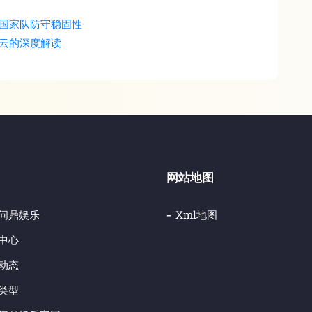
国家队防守稳固性
云的深度解读
网站地图
问鼎娱乐
Xml地图
中心
动态
类型