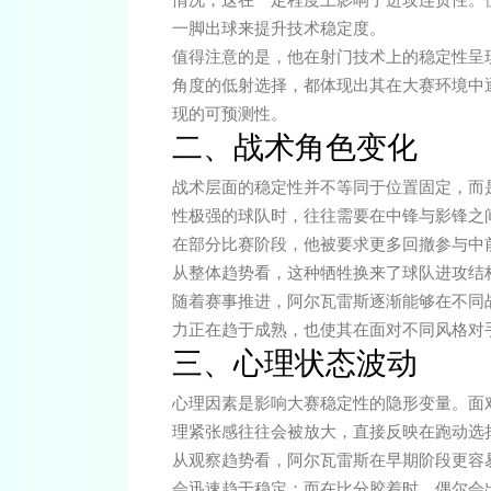
一脚出球来提升技术稳定度。
值得注意的是，他在射门技术上的稳定性呈
角度的低射选择，都体现出其在大赛环境中
现的可预测性。
二、战术角色变化
战术层面的稳定性并不等同于位置固定，而
性极强的球队时，往往需要在中锋与影锋之
在部分比赛阶段，他被要求更多回撤参与中
从整体趋势看，这种牺牲换来了球队进攻结
随着赛事推进，阿尔瓦雷斯逐渐能够在不同
力正在趋于成熟，也使其在面对不同风格对
三、心理状态波动
心理因素是影响大赛稳定性的隐形变量。面
理紧张感往往会被放大，直接反映在跑动选
从观察趋势看，阿尔瓦雷斯在早期阶段更容
会迅速趋于稳定；而在比分胶着时，偶尔会