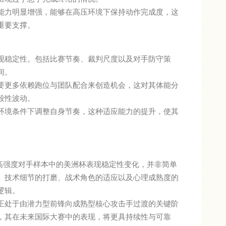
能力明显增强，能够在高压环境下保持动作完成度，这
重要支撑。
现稳定性。包括比赛节奏、裁判尺度以及对手防守策
间。
要更多依赖跑位与团队配合来创造机会，这对其体能分
段性波动。
环境条件下调整自身节奏，这种适应能力的提升，使其
一高强度对手样本中的美洲杯表现稳定性变化，并非简单
。技术细节的打磨、战术角色的适应以及心理成熟度的
逻辑。
正处于由潜力型前锋向成熟型核心攻击手过渡的关键阶
，其在未来国际大赛中的表现，将更具持续性与可靠