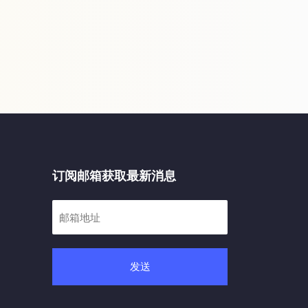
订阅邮箱获取最新消息
发送