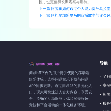
性，也更值得长期观察与期待。
上一篇
阿劳霍如何通过个人能力提升乌拉圭
下一篇
阿扎尔加盟皇马的背后故事与转会风
导航
问鼎h5平台为用户提供便捷的移动端
了解
娱乐体验，支持问鼎娱乐下载与问鼎
案例
APP同步更新。通过问鼎28的多元化入
口，玩家可快速进入官方内容，享受安
新闻
全、流畅的互动服务，体验涵盖娱乐、
服务
竞技和平台活动的一体化服务环境。