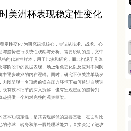
时美洲杯表现稳定性变化
现稳定性变化”为研究语境核心，尝试从技术、战术、心
动与趋势进行系统性观察与分析。需要说明的是，文中
队风格的代表性样本，用于比较和研究，而非拘泥于具体
比赛阶段中的数据表现、场上角色变化以及应对不同防
抗中逐步成熟的内在逻辑。同时，研究不仅关注单场发
，力图呈现一名顶级前锋在压力环境下如何通过自我调
，既有技术细节的深入拆解，也有宏观层面的趋势判
轨迹提供一个相对完整的观察框架。
的基本功稳定性，是其表现起伏的重要基础。在面对比
他的停球、转身和第一脚处理球能力，直接决定了进攻