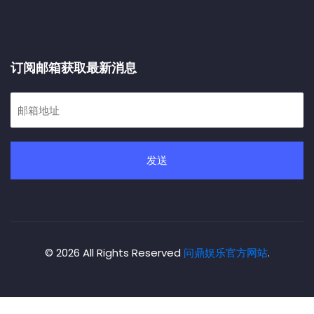
订阅邮箱获取最新消息
发送
© 2026 All Rights Reserved
问鼎娱乐官方网站
.