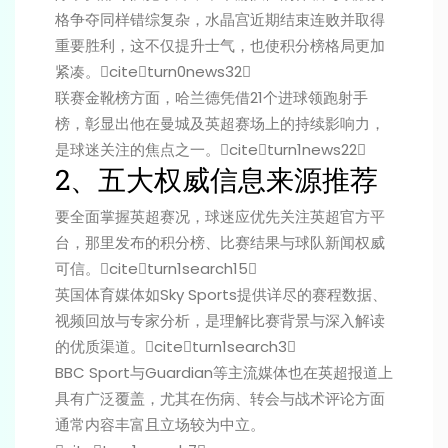
格争夺同样错综复杂，水晶宫近期结束连败并取得
重要胜利，这不仅提升士气，也使积分榜格局更加
紧凑。citeturn0news32
联赛金靴榜方面，哈兰德凭借21个进球领跑射手
榜，彰显出他在曼城及英超赛场上的持续影响力，
是球迷关注的焦点之一。citeturn1news22
2、五大权威信息来源推荐
要全面掌握英超赛况，球迷应优先关注英超官方平
台，那里发布的积分榜、比赛结果与球队新闻权威
可信。citeturn1search15
英国体育媒体如Sky Sports提供详尽的赛程数据、
视频回放与专家分析，是理解比赛背景与深入解读
的优质渠道。citeturn1search3
BBC Sport与Guardian等主流媒体也在英超报道上
具有广泛覆盖，尤其在伤病、转会与战术评论方面
通常内容丰富且立场较为中立。